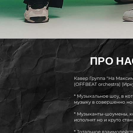
ПРО НА
Кавер Группа "На Макси
(OFFBEAT orchestra) (Ирк
* Музыкальное шоу, в к
музыку в совершенно но
* Музыканты-шоумены, к
исполнят но и круто стан
* Тотальное взаимодейст