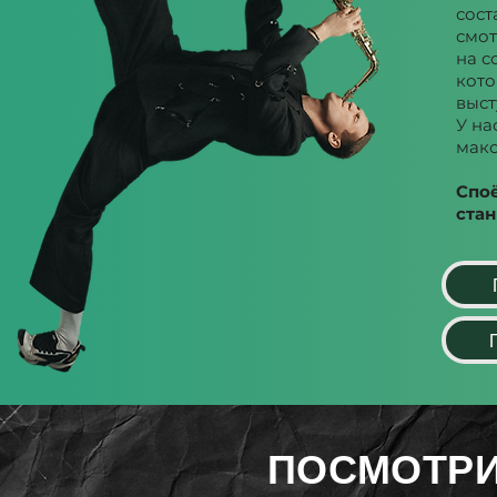
сост
смот
на с
кото
выст
У на
макс
Спо
стан
ПОСМОТРИ