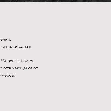
лений.
а и подобрана в
и "Super Hit Lovers"
но отличающейся от
имеров: