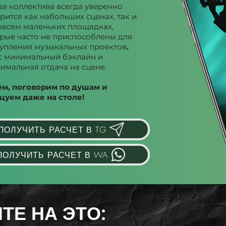
ав коллектива всегда уверенно
рится как набольших сценах, так и
овсем маленьких площадках,
рые часто не приспособлены для
упления музыкальных проектов
.
с минимальный бэклайн и
имальная отдача на сцене.
ём, поговорим по душам и
цуем даже на столе!
ПОЛУЧИТЬ РАСЧЕТ В TG
ПОЛУЧИТЬ РАСЧЕТ В WA
ТЕ НА ЭТО: