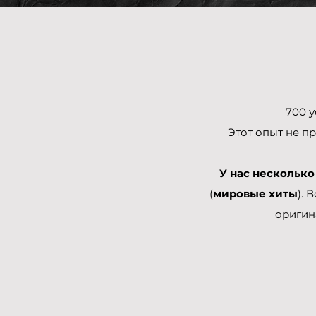
700 
Этот опыт не п
У нас несколько
(
мировые хиты
). 
оригин