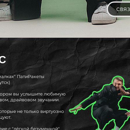
СВЯ
С
малках" ПатиРакеты
утск)
отором вы услышите любимую
вом, драйвовом звучании.
оторые не только виртуозно
цуют.
вие с "лёгкой безуменкой"