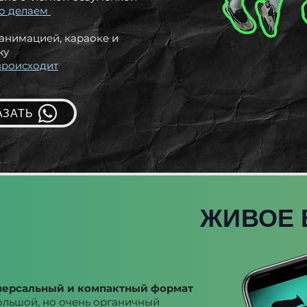
то делаем
 анимацией, караоке и
жу
происходит
АЗАТЬ
ЖИВОЕ 
версальный и компактный формат
льшой, но очень органичный